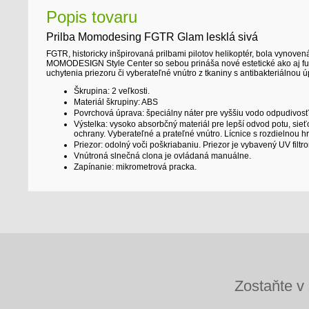
Popis tovaru
Prilba Momodesing FGTR Glam lesklá sivá
FGTR, historicky inšpirovaná prilbami pilotov helikoptér, bola vynove
MOMODESIGN Style Center so sebou prináša nové estetické ako aj funkč
uchytenia priezoru či vyberateľné vnútro z tkaniny s antibakteriálnou 
Škrupina: 2 veľkosti.
Materiál škrupiny: ABS
Povrchová úprava: špeciálny náter pre vyššiu vodo odpudivosť
Výstelka: vysoko absorbčný materiál pre lepší odvod potu, sie
ochrany. Vyberateľné a prateľné vnútro. Lícnice s rozdielnou h
Priezor: odolný voči poškriabaniu. Priezor je vybavený UV fil
Vnútroná slnečná clona je ovládaná manuálne.
Zapínanie: mikrometrová pracka.
Zostaňte v