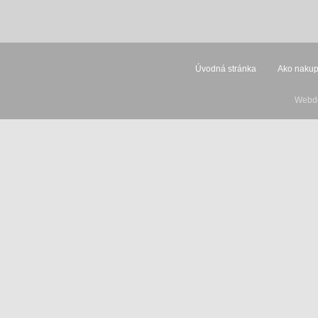
Úvodná stránka
Ako naku
Webde