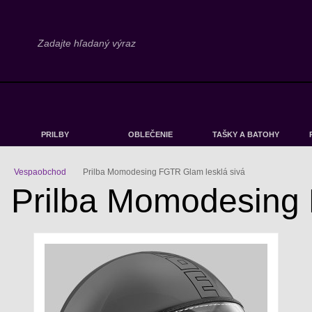
PRILBY
OBLEČENIE
TAŠKY A BATOHY
Vespaobchod
Prilba Momodesing FGTR Glam lesklá sivá
Prilba Momodesing 