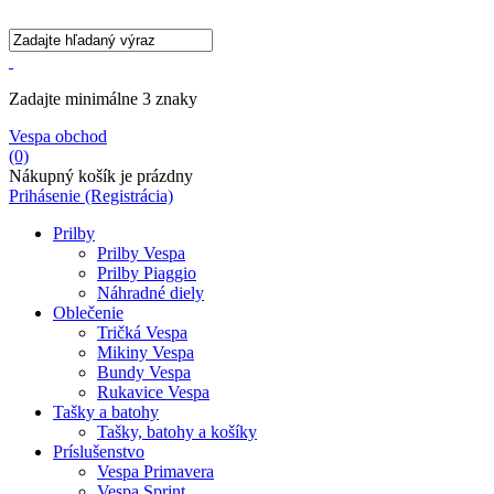
Zadajte minimálne 3 znaky
Vespa obchod
(0)
Nákupný košík je prázdny
Prihásenie
(Registrácia)
Prilby
Prilby Vespa
Prilby Piaggio
Náhradné diely
Oblečenie
Tričká Vespa
Mikiny Vespa
Bundy Vespa
Rukavice Vespa
Tašky a batohy
Tašky, batohy a košíky
Príslušenstvo
Vespa Primavera
Vespa Sprint