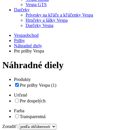
Vespa GTS
Darčeky
Prívesky na kľúče a kľúčenky Vespa
Hrnčeky a šálky Vespa
Darčeky Vespa
Vespaobchod
Prilby
Náhradné diely
Pre prilby Vespa
Náhradné diely
Produkty
Pre prilby Vespa (1)
Určené
Pre dospelých
Farba
Transparentná
Zoradiť: