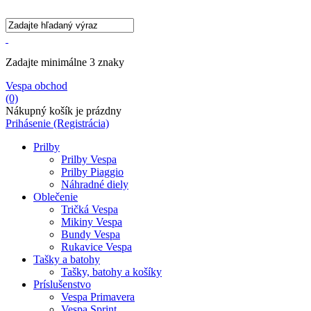
Zadajte minimálne 3 znaky
Vespa obchod
(0)
Nákupný košík je prázdny
Prihásenie
(Registrácia)
Prilby
Prilby Vespa
Prilby Piaggio
Náhradné diely
Oblečenie
Tričká Vespa
Mikiny Vespa
Bundy Vespa
Rukavice Vespa
Tašky a batohy
Tašky, batohy a košíky
Príslušenstvo
Vespa Primavera
Vespa Sprint