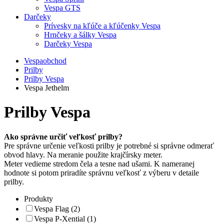
Vespa GTS
Darčeky
Prívesky na kľúče a kľúčenky Vespa
Hrnčeky a šálky Vespa
Darčeky Vespa
Vespaobchod
Prilby
Prilby Vespa
Vespa Jethelm
Prilby Vespa
Ako správne určiť veľkosť prilby?
Pre správne určenie veľkosti prilby je potrebné si správne odmerať
obvod hlavy. Na meranie použite krajčírsky meter.
Meter vedieme stredom čela a tesne nad ušami. K nameranej
hodnote si potom priradíte správnu veľkosť z výberu v detaile
prilby.
Produkty
Vespa Flag (2)
Vespa P-Xential (1)