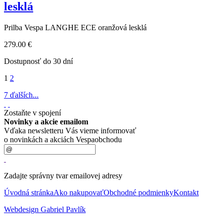
lesklá
Prilba Vespa LANGHE ECE oranžová lesklá
279.00 €
Dostupnosť do 30 dní
1
2
7 ďalších...
Zostaňte v spojení
Novinky a akcie emailom
Vďaka newsletteru Vás vieme informovať
o novinkách a akciách Vespaobchodu
Zadajte správny tvar emailovej adresy
Úvodná stránka
Ako nakupovať
Obchodné podmienky
Kontakt
Webdesign Gabriel Pavlík